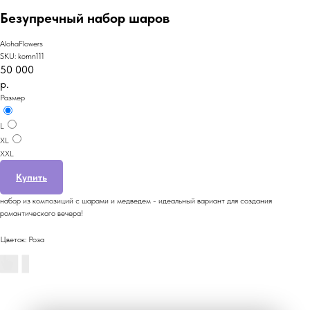
Безупречный набор шаров
AlohaFlowers
SKU:
komn111
50 000
р.
Размер
L
XL
XXL
Купить
набор из композиций с шарами и медведем - идеальный вариант для создания
романтического вечера!
Цветок: Роза