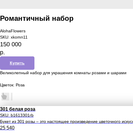
Романтичный набор
AlohaFlowers
SKU:
xkomn11
150 000
р.
Купить
Великолепный набор для украшения комнаты розами и шарами
Цветок: Роза
301 белая роза
SKU:
b1613301rb
Букет из 301 розы – это настоящее произведение цветочного искус
25 540