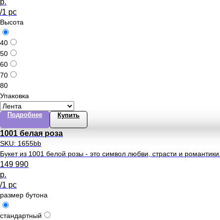
р.
/
1 pc
Высота
40
50
60
70
80
Упаковка
Подробнее
Купить
1001 белая роза
SKU:
1655bb
Букет из 1001 белой розы - это символ любви, страсти и романтики
149 990
р.
/
1 pc
размер бутона
стандартный