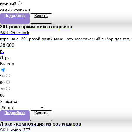
крупный
самый крупный
Подробнее
Купить
201 роза яркий микс в корзине
SKU:
2s1rrbmik
корзина с 201 розой яркий микс - это классический выбор для тех,
28 000
р.
/
1 pc
Высота
50
60
70
80
Упаковка
Подробнее
Купить
Люкс - композиция из роз и шаров
SKU:
komn1777