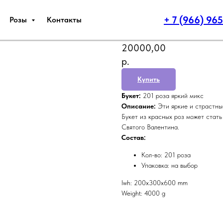
+ 7 (966) 96
Розы
Контакты
201 роза яркий ми
AlohaFlowers
20000,00
р.
Купить
Букет:
201 роза яркий микс
Описание:
Эти яркие и страстны
Букет из красных роз может стат
Святого Валентина.
Состав:
Кол-во: 201 роза
Упаковка: на выбор
lwh: 200x300x600 mm
Weight: 4000 g