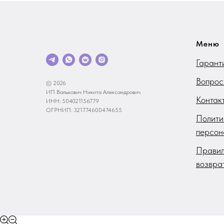
Меню
Гарант
Вопрос
© 2026
ИП Валькович Никита Александрович
Контак
ИНН: 504021156779
ОГРНИП: 321774600474655
Полити
персон
Правил
возвра