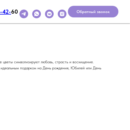
5-42-
60
кс
Обратный звонок
е цветы символизируют любовь, страсть и восхищение.
ь идеальным подарком на День рождения, Юбилей или День