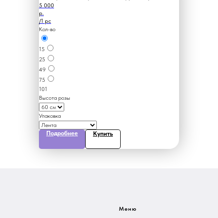
5 000
р.
/
1 pc
Кол-во
15
25
49
75
101
Высота розы
Упаковка
Подробнее
Купить
Меню