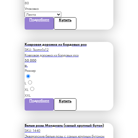
80
Упаковка
Подробнее
Купить
Ковровая дорожка из бордовых роз
SKU:
1komn1x12
Ковровая дорожка из бордовых роз
50 000
р.
Размер
L
XL
XXL
Подробнее
Купить
Белые розы Мондиаль (самый крупный бутон)
SKU:
1440
Эквадорские белые розы с самым крупным бутоном