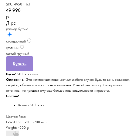
SKU:
49501mix1
49 990
р.
/
1 pc
размер бутона
стандартный
крупный
самый крупный
Купить
Букет:
501
роза микс
Описание:
Эта композиция подойдет для любого случая: будь то день рождения,
свадьба, юбилей или просто знак внимания. Розы в букете могут быть разных
оттенков, что придаст ему еще больше индивидуальности и красоты.
Состав:
Кол-во: 501 роза
Цветок: Роза
LxWxH: 200x300x700 mm
Weight: 4000 g