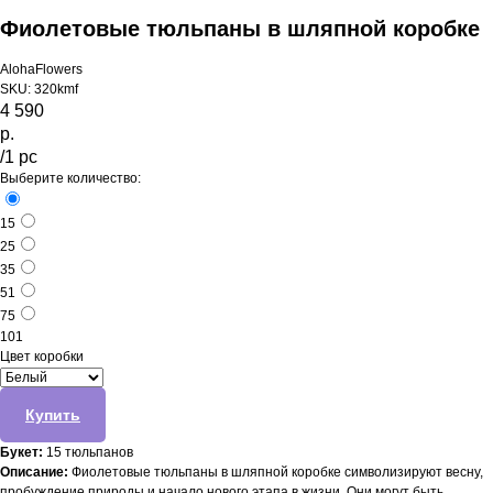
Фиолетовые тюльпаны в шляпной коробке
AlohaFlowers
SKU:
320kmf
4 590
р.
/
1 pc
Выберите количество:
15
25
35
51
75
101
Цвет коробки
Купить
Букет:
15 тюльпанов
Описание:
Фиолетовые тюльпаны в шляпной коробке символизируют весну,
пробуждение природы и начало нового этапа в жизни. Они могут быть