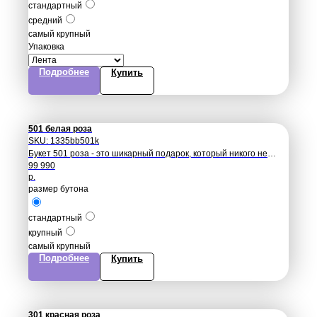
стандартный
средний
самый крупный
Упаковка
Подробнее
Купить
501 белая роза
SKU:
1335bb501k
Букет 501 роза - это шикарный подарок, который никого не
99 990
оставит равнодушным.
р.
размер бутона
стандартный
крупный
самый крупный
Подробнее
Купить
301 красная роза