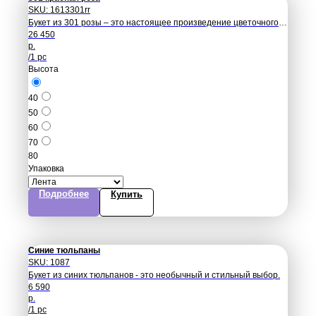
SKU:
1613301rr
Букет из 301 розы – это настоящее произведение цветочного
26 450
искусства, которое символизирует любовь, нежность и страсть.
р.
/
1 pc
Высота
40
50
60
70
80
Упаковка
Подробнее
Купить
Синие тюльпаны
SKU:
1087
Букет из синих тюльпанов - это необычный и стильный выбор.
6 590
р.
/
1 pc