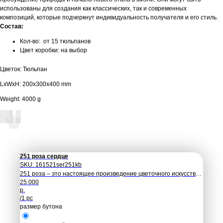
использованы для создания как классических, так и современных
композиций, которые подчеркнут индивидуальность получателя и его стиль.
Состав:
Кол-во: от 15 тюльпанов
Цвет коробки: на выбор
Цветок: Тюльпан
LxWxH: 200x300x400 mm
Weight: 4000 g
251 роза сердце
SKU:
161521ser251kb
251 роза – это настоящее произведение цветочного искусства,
25 000
которое символизирует любовь, нежность и страсть.
р.
/
1 pc
размер бутона